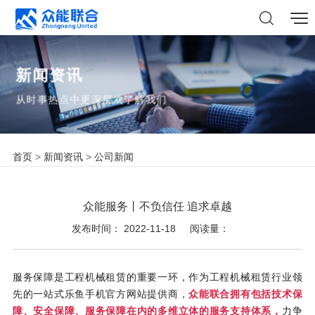
新闻资讯
从时事热点中更深层次了解我们
首页
>
新闻资讯
>
公司新闻
众能服务丨不负信任 追求卓越
发布时间： 2022-11-18
阅读量：
服务保障是工程机械租赁的重要一环，作为工程机械租赁行业领
先的一站式乐鱼手机官方网站提供商，
众能联合拥有包括技术保
障、安全保障、服务保障在内的多维立体的服务支持体系，
力争