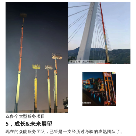
△多个大型服务项目
5，
成长&未来展望
现在的众能服务团队，已经是一支经历过考验的成熟团队了。