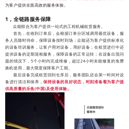
为客户提供全面高效的服务体验。
1，全链路服务保障
众能联合为客户提供一站式的工程机械租赁服务。
首先，在收到订单后，会根据订单分区域调用最优设备，服
务人员随时待命，保障设备按时到场；众能还为客户提供标准化
的设备培训服务，让客户用对设备，用好设备；在租赁进行中还
提供设备的定期巡检服务，保障设备的正常运转；在设备出现问
题的情况下，5个小时内完成维修，超过24小时未能修复的免费
换机使用，最大限度保障客户工期。
最后设备完成租赁回到仓库后，服务团队还会第一时间对设
备进行清洁和保养，
保持设备的良好状态，时刻准备着为客户提
供高质量的乐鱼(中国)及使用体验。