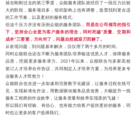
就在刚刚过去的第三季度，众能服务团队就经历了一段压力比较
大的阶段，服务项目多，组织架构上也有调整，急需找到更合适
的工作节奏，以及更好的服务模式。
但这个压力并没有压倒众能的服务团队，
而是在公司领导的指引
下，坚持全心全意为客户服务的理念，同时死磕“质量、交期和
成本”三要素，方向对了，问题自然就迎刃而解了。
从发现问题，到问题基本解决，仅仅用了两个多月的时间。
同时众能联合还在不断为服务团队培养输送优质人才，保障服务
品质，挖掘更多服务潜力。2021年以来，众能联合与多家高校
共同制定人才培养方案，为培养更多专
签订人才培养合作协议，
业服务人才而努力！
众能联合也在进一步加速和完善数字化建设，让服务过程在线可
见，实现标准化作业，用数据驱动服务品质改善，大幅提升一线
服务工程师的作业效率，让服务质量和效率实现质的飞越！
所以我们有经验、有信心、也有能力给客户提供更好的服务，同
时也让更多的客户选择我们。