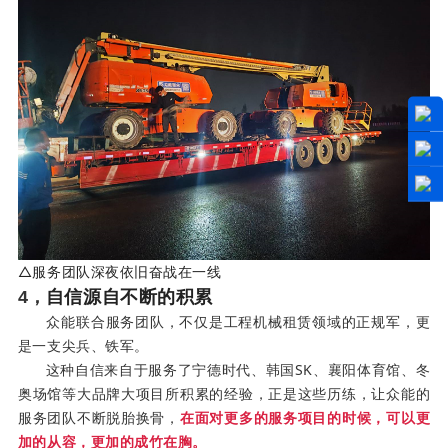
△服务团队深夜依旧奋战在一线
自信源自不断的积累
4，
众能联合服务团队，不仅是工程机械租赁领域的正规军，更
是一支尖兵、铁军。
这种自信来自于服务了宁德时代、韩国SK、襄阳体育馆、冬
奥场馆等大品牌大项目所积累的经验，正是这些历练，让众能的
服务团队不断脱胎换骨，
在面对更多的服务项目的时候，可以更
加的从容，更加的成竹在胸。